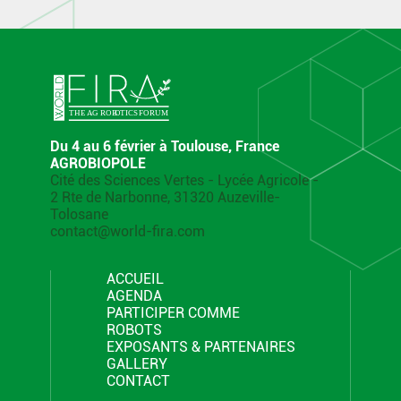
Du 4 au 6 février à Toulouse, France
AGROBIOPOLE
Cité des Sciences Vertes - Lycée Agricole -
2 Rte de Narbonne, 31320 Auzeville-
Tolosane
contact@world-fira.com
ACCUEIL
AGENDA
PARTICIPER COMME
ROBOTS
EXPOSANTS & PARTENAIRES
GALLERY
CONTACT