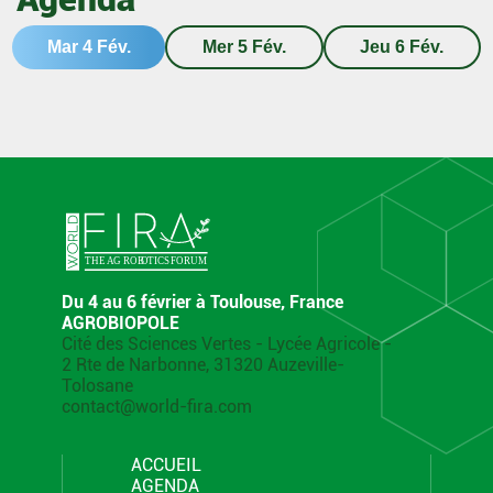
Mar 4 Fév.
Mer 5 Fév.
Jeu 6 Fév.
Du 4 au 6 février à Toulouse, France
AGROBIOPOLE
Cité des Sciences Vertes - Lycée Agricole -
2 Rte de Narbonne, 31320 Auzeville-
Tolosane
contact@world-fira.com
ACCUEIL
AGENDA