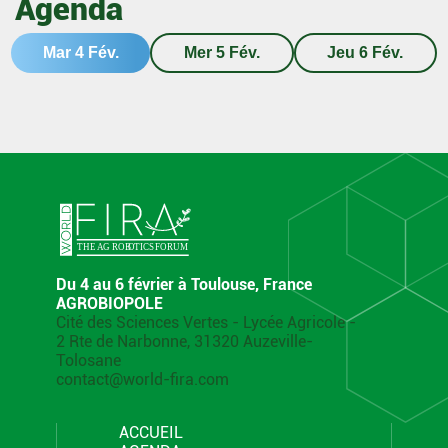
Agenda
Mar 4 Fév.
Mer 5 Fév.
Jeu 6 Fév.
Du 4 au 6 février à Toulouse, France
AGROBIOPOLE
Cité des Sciences Vertes - Lycée Agricole -
2 Rte de Narbonne, 31320 Auzeville-
Tolosane
contact@world-fira.com
ACCUEIL